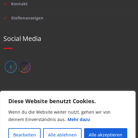
Kontakt
Stellenanzeigen
Social Media
Impressum
Diese Website benutzt Cookies.
Datenschutz
Wenn du die Website weiter nutzt, gehen wir von
deinem Einverständnis aus.
Mehr dazu
Bearbeiten
Alle ablehnen
Alle akzeptieren
Proudly powered by
WordPress
| Theme:
Chilly
by SpiceThemes