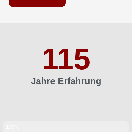
115
Jahre Erfahrung
5-Sterne Meisterhaft
100%