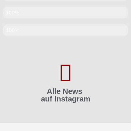
Qualität
100%
Kompetent
100%
Alle News
auf Instagram