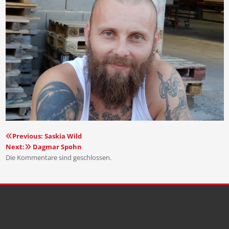
Previous:
Saskia Wild
Beitragsnavigation
Next:
Dagmar Spohn
Die Kommentare sind geschlossen.